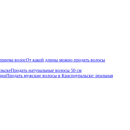
приема волос
От какой длины можно продать волосы
льске
Продать натуральные волосы 50 см
ции
Продать мужские волосы в Красноуральске: реальная