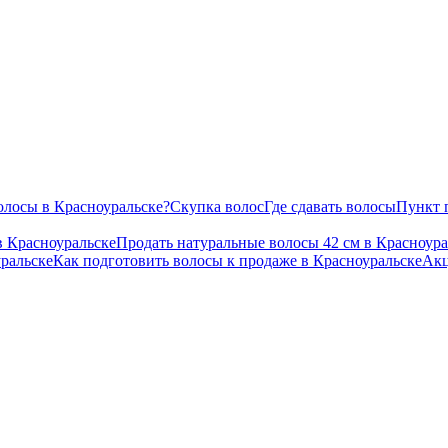
олосы в Красноуральске?
Скупка волос
Где сдавать волосы
Пункт 
в Красноуральске
Продать натуральные волосы 42 см в Красноура
уральске
Как подготовить волосы к продаже в Красноуральске
Ак